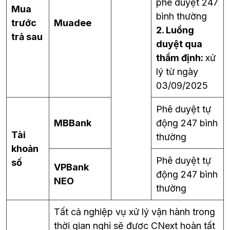
phê duyệt 247
Mua
bình thường
trước
Muadee
2. Luồng
trả sau
duyệt qua
thẩm định:
xử
lý từ ngày
03/09/2025
Phê duyệt tự
MBBank
động 247 bình
Tài
thường
khoản
Phê duyệt tự
số
VPBank
động 247 bình
NEO
thường
Tất cả nghiệp vụ xử lý vận hành trong
thời gian nghỉ sẽ được CNext hoàn tất