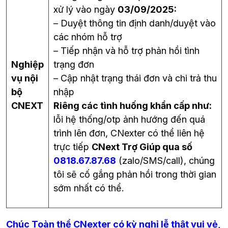
xử lý vào ngày
03/09/2025:
– Duyệt thông tin định danh/duyệt vào
các nhóm hỗ trợ
– Tiếp nhận và hỗ trợ phản hồi tình
Nghiệp
trạng đơn
vụ nội
– Cập nhật trạng thái đơn và chi trả thu
bộ
nhập
CNEXT
Riêng các tình huống khẩn cấp như:
lỗi hệ thống/otp ảnh hướng đến quá
trình lên đơn, CNexter có thể liên hệ
trực tiếp
CNext Trợ Giúp qua số
0818.67.87.68
(zalo/SMS/call), chúng
tôi sẽ cố gắng phản hồi trong thời gian
sớm nhất có thể.
Chúc Toàn thể CNexter có kỳ nghỉ lễ thật vui vẻ,