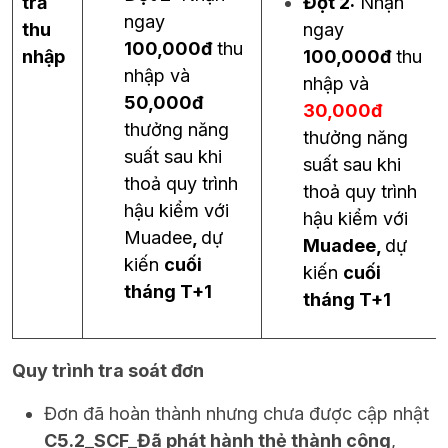
trả
Đợt 2:
Nhận
ngay
thu
ngay
100,000đ
thu
nhập
100,000đ
thu
nhập và
nhập và
50,000đ
30,000đ
thưởng năng
thưởng năng
suất sau khi
suất sau khi
thoả quy trình
thoả quy trình
hậu kiểm với
hậu kiểm với
Muadee
,
dự
Muadee
,
dự
kiến
cuối
kiến
cuối
tháng T+1
tháng T+1
Quy trình tra soát đơn
Đơn đã hoàn thành nhưng chưa được cập nhật
C5.2_SCF_Đã phát hành thẻ thành công
,