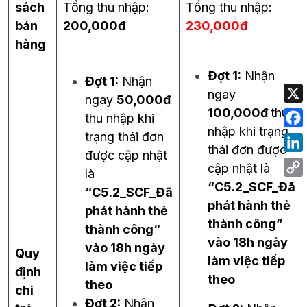
sách
Tổng thu nhập:
Tổng thu nhập:
bán
200,000đ
230,000đ
hàng
Đợt 1:
Nhận
Đợt 1:
Nhận
ngay
ngay
50,000đ
100,000đ
thu
thu nhập khi
nhập khi trạng
trạng thái đơn
thái đơn được
được cập nhật
cập nhật là
là
“
C5.2_SCF_Đã
“
C5.2_SCF_Đã
phát hành thẻ
phát hành thẻ
thành công
”
thành công
“
vào
18h ngày
vào 18h ngày
Quy
làm việc
tiếp
làm việc tiếp
định
theo
theo
chi
Đợt 2:
Nhận